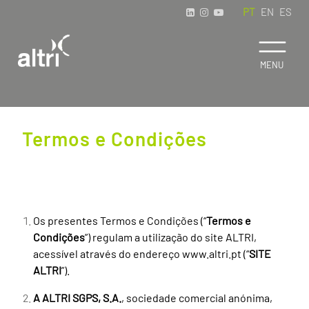
PT
EN
ES
Termos e Condições
Os presentes Termos e Condições (“
Termos e
Condições
”) regulam a utilização do site ALTRI,
acessível através do endereço www.altri.pt (“
SITE
ALTRI
”).
A ALTRI SGPS, S.A.
, sociedade comercial anónima,