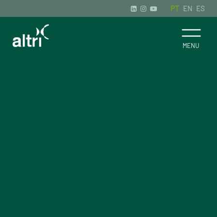
PT
EN
ES