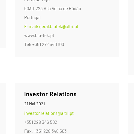
6030-223 Vila Velha de Ródão
Portugal
E-mail: geral.biotek@altri.pt
www.bio-tek.pt
Tel: +351 272 540 100
Investor Relations
21 Mai 2021
investor.relations@altri.pt
+351 228 346 502
Fax: +351 228 346 503