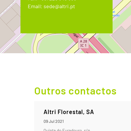
Email: sede@altri.pt
Outros contactos
Altri Florestal, SA
09 Jul 2021
Quinta do Furadouro, s/n