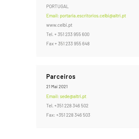
PORTUGAL
Email: portaria.escritorios.celbi@altri.pt
www.celbi.pt
Tel. + 351 233 955 600
Fax + 351 233 955 648
Parceiros
21 Mai 2021
Email: sede@altri.pt
Tel. +351 228 346 502
Fax: +351 228 346 503