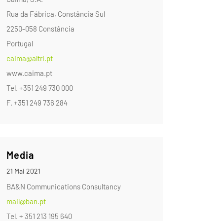
Rua da Fábrica, Constância Sul
2250-058 Constância
Portugal
caima@altri.pt
www.caima.pt
Tel. +351 249 730 000
F. +351 249 736 284
Media
21 Mai 2021
BA&N Communications Consultancy
mail@ban.pt
Tel. + 351 213 195 640