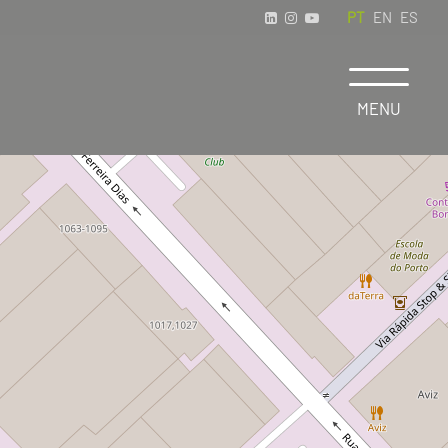
PT
EN
ES