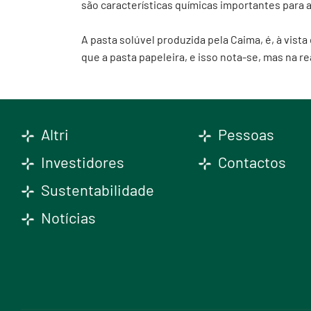
são características químicas importantes para 
A pasta solúvel produzida pela Caima, é, à vist
que a pasta papeleira, e isso nota-se, mas na r
Altri
Pessoas
Investidores
Contactos
Sustentabilidade
Notícias