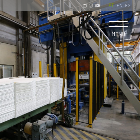
PT
EN
ES