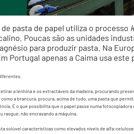
 de pasta de papel utiliza o processo
k
alino. Poucas são as unidades industr
magnésio para produzir pasta. Na Euro
Em Portugal apenas a Caima usa este 
iferentes.
etirar a lenhina e os extractáveis da madeira, procurando preser
s como a brancura, procura, acima de tudo, uma pasta que permi
tência. É o que possibilita que o papel passe numa fotocopiador
u rasgue, não encravando a máquina.
sta solúvel características como elevados níveis de alfa-celulose