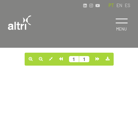
PT
EN
ES